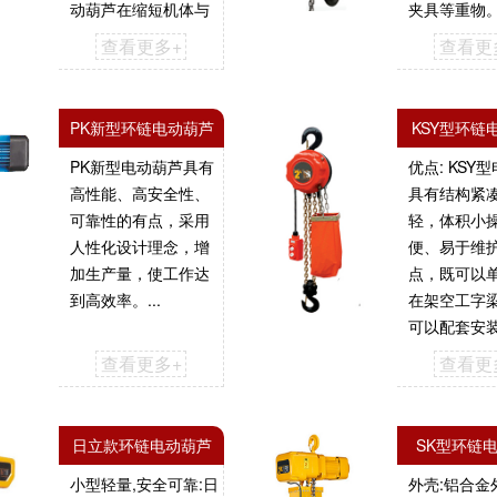
动葫芦在缩短机体与
夹具等重物。 .
横梁轨道间距离上具
查看更多+
查看更
有独特的结构。...
PK新型环链电动葫芦
KSY型环链
PK新型电动葫芦具有
优点: KSY
高性能、高安全性、
具有结构紧
可靠性的有点，采用
轻，体积小
人性化设计理念，增
便、易于维
加生产量，使工作达
点，既可以
到高效率。...
在架空工字
可以配套安
或手动单梁
查看更多+
查看更
悬骨、龙门
上。...
日立款环链电动葫芦
SK型环链
小型轻量,安全可靠:日
外壳:铝合金