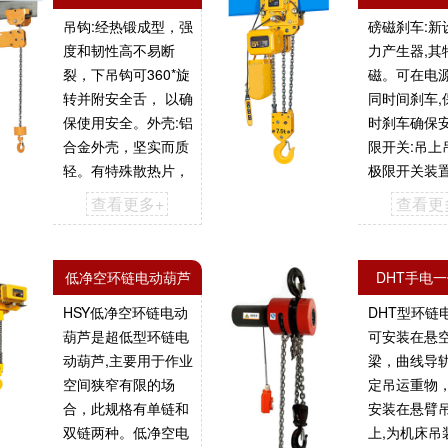
吊钩:经热锻成型，强
磅磁刹车:新
度和韧性高不易断
力产生器,其
裂，下吊钩可360*旋
磁。可在电
转并附安全舌， 以确
同时间刹车,
保使用安全。外壳:铝
时刹车确保
合金外壳，坚实而质
限开关:吊上
轻。有特殊散热片，
极限开关装置
散热快，连续整体密
停止.防止链
查看更多+
查看更
闭式结构。极限开关:
保安全。...
吊上吊下都有极限开
关装置，使自动停止,
低净空环链电动葫芦
DHT手电
防止链条超出，确保
HSY低净空环链电动
DHT型环链
安全。...
葫芦是超低型环链电
可安装在悬
动葫芦,主要用于作业
梁，曲线导
空间狭窄有限的场
定吊运重物
合，此规格有单链和
安装在悬臂
双链两种。低净空电
上,为机床吊