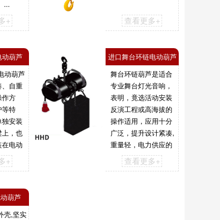
..
多+
查看更多+
电动葫芦
进口舞台环链电动葫芦
型电动葫芦
舞台环链葫芦是适合
凑、自重
专业舞台灯光音响，
操作方
表明，竟选活动安装
护等特
反演工程或高海拔的
单独安装
操作适用，应用十分
梁上，也
广泛，提升设计紧凑,
装在电动
重量轻，电力供应的
、双梁，
基础上单阶段是容易
多+
查看更多+
等起重机
获得的任何地方，省
力。省时、高工作效
事。...
电动葫芦
外壳,坚实