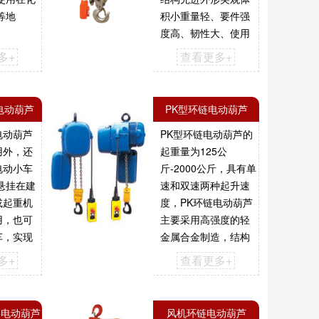
等地
积小重量轻、要件强
度高、韧性大、使用
安全、维护筒单、经
多+
查看更多+
久耐用等优点。其品
技可与世界先进产品
匹敌，驰名中外。...
电动葫芦
PK型环链电动葫芦
电动葫芦
PK型环链电动葫芦的
用外，还
起重量为125公
电动小车
斤-2000公斤，具有单
悬挂在建
速和双速两种起升速
或起重机
度，PK环链电动葫芦
用，也可
主要采用高强度的轻
车，实现
金属合金制造，结构
升重物的
紧凑、体积小、自重
多+
查看更多+
轻等优点。...
链电动葫芦
风机环链电动葫芦