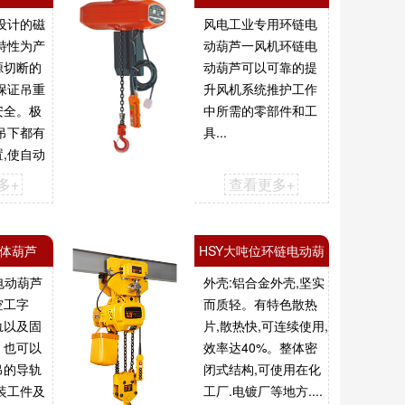
设计的磁
风电工业专用环链电
特性为产
动葫芦一风机环链电
源切断的
动葫芦可以可靠的提
保证吊重
升风机系统推护工作
安全。极
中所需的零部件和工
吊下都有
具...
,使自动
条超出,确
多+
查看更多+
一体葫芦
HSY大吨位环链电动葫
电动葫芦
外壳:铝合金外壳,坚实
芦
空工字
而质轻。有特色散热
轨以及固
片,散热快,可连续使用,
，也可以
效率达40%。整体密
吊的导轨
闭式结构,可使用在化
装工件及
工厂.电镀厂等地方....