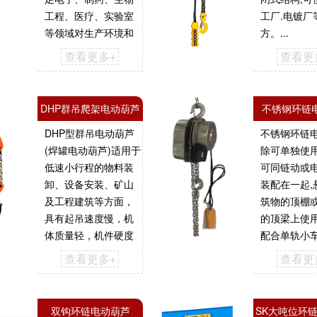
工程、医疗、实验室
工厂.电镀厂
等领域对生产环境和
方。...
质量的苛刻要求。...
查看更多+
查看更
DHP群吊爬架电动葫芦
不锈钢环链
DHP型群吊电动葫芦
不锈钢环链
(焊罐电动葫芦)适用于
除可单独使
低速小行程的物料装
可同链动或
卸、设备安装、矿山
装配在一起,
及工程建筑等方面，
筑物的顶棚
具有起吊速度慢，机
的顶梁上使
体质量轻，机件硬度
配合单轨小
高,磨损小的特点...
左右行走提
查看更多+
查看更
功能。...
双钩环链电动葫芦
SK大吨位环