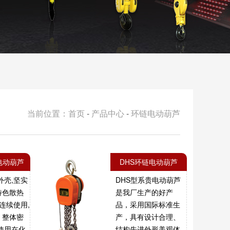
当前位置：首页
-
产品中心
-
环链电动葫芦
电动葫芦
DHS环链电动葫芦
外壳,坚实
DHS型系贵电动葫芦
特色散热
是我厂生产的好产
可连续使用,
品，采用国际标准生
。整体密
产，具有设计合理、
使用在化
结构先进外形美观体