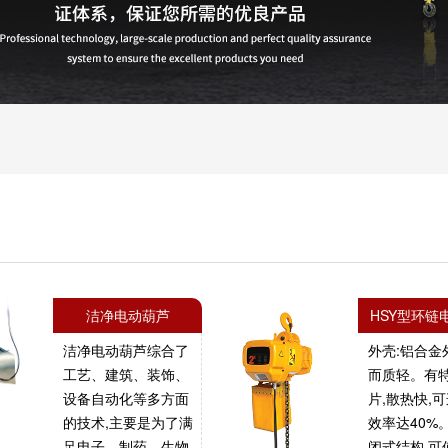
洁净电动葫芦
HSY型环链
洁净电动葫芦综合了
外壳:铝合金
工艺、建筑、装饰、
而质轻。有
设备自动化等多方面
片,散热快,
的技术,主要是为了满
效率达40%
足电子、制药、生物
闭式结构,可