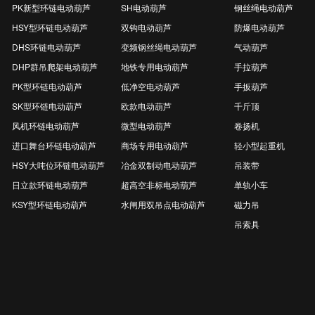
PK新型环链电动葫芦
SH电动葫芦
钢丝绳电动葫芦
HSY型环链电动葫芦
双钩电动葫芦
防爆电动葫芦
DHS环链电动葫芦
变频钢丝绳电动葫芦
气动葫芦
DHP群吊爬架电动葫芦
地铁专用电动葫芦
手拉葫芦
PK型环链电动葫芦
低净空电动葫芦
手扳葫芦
SK型环链电动葫芦
欧款电动葫芦
千斤顶
风机环链电动葫芦
微型电动葫芦
卷扬机
进口舞台环链电动葫芦
商场专用电动葫芦
轻小型起重机
HSY大吨位环链电动葫芦
冶金双制动电动葫芦
吊装带
日立款环链电动葫芦
超高空非标电动葫芦
单轨小车
KSY型环链电动葫芦
水闸用双吊点电动葫芦
磁力吊
吊索具