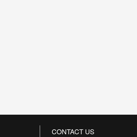
CONTACT US