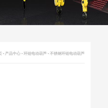
页
-
产品中心
-
环链电动葫芦
-
不锈钢环链电动葫芦