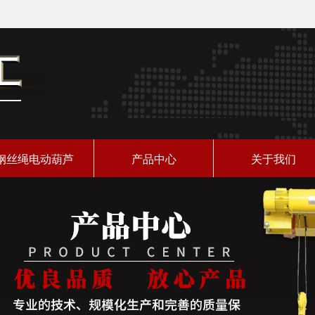
钢丝绳电动葫芦
产品中心
关于我们