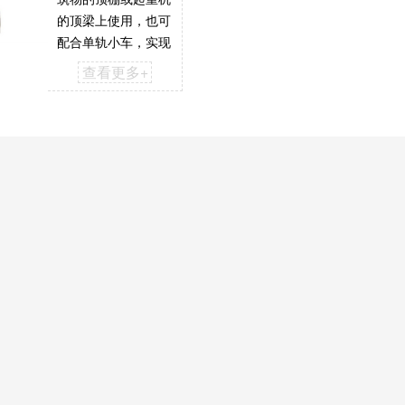
的顶梁上使用，也可
配合单轨小车，实现
左右行走提升重物的
查看更多+
功能。...